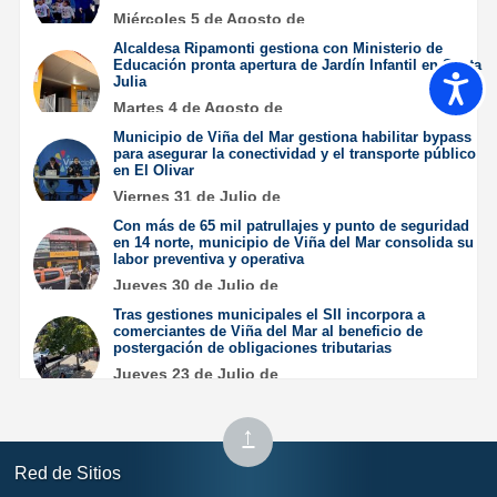
Miércoles 5 de Agosto de
2026
Alcaldesa Ripamonti gestiona con Ministerio de
Educación pronta apertura de Jardín Infantil en Santa
Accesib
Julia
Martes 4 de Agosto de
2026
Municipio de Viña del Mar gestiona habilitar bypass
para asegurar la conectividad y el transporte público
en El Olivar
Viernes 31 de Julio de
2026
Con más de 65 mil patrullajes y punto de seguridad
en 14 norte, municipio de Viña del Mar consolida su
labor preventiva y operativa
Jueves 30 de Julio de
2026
Tras gestiones municipales el SII incorpora a
comerciantes de Viña del Mar al beneficio de
postergación de obligaciones tributarias
Jueves 23 de Julio de
2026
Subir
↑
al
Red de Sitios
inicio