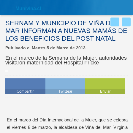
Nota:
este
Muni
vina.cl
sitio
web
incluye
SERNAM Y MUNICIPIO DE VIÑA DEL
un
sistema
MAR INFORMAN A NUEVAS MAMÁS DE
de
LOS BENEFICIOS DEL POST NATAL
accesibilidad.
Publicado el Martes 5 de Marzo de 2013
En el marco de la Semana de la Mujer, autoridades
visitaron maternidad del Hospital Fricke
Compartir
Twittear
Enviar
En el marco del Día Internacional de la Mujer, que se celebra
el viernes 8 de marzo, la alcaldesa de Viña del Mar, Virginia