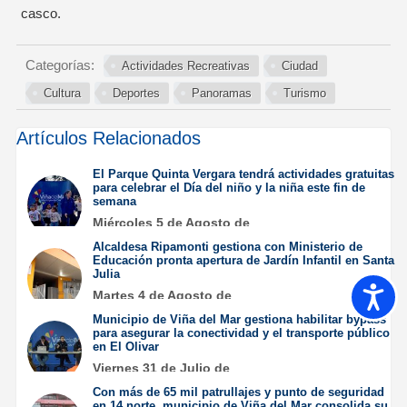
casco.
Categorías:
Actividades Recreativas
Ciudad
Cultura
Deportes
Panoramas
Turismo
Artículos Relacionados
El Parque Quinta Vergara tendrá actividades gratuitas
para celebrar el Día del niño y la niña este fin de
semana
Miércoles 5 de Agosto de
2026
Alcaldesa Ripamonti gestiona con Ministerio de
Educación pronta apertura de Jardín Infantil en Santa
Julia
Accesib
Martes 4 de Agosto de
2026
Municipio de Viña del Mar gestiona habilitar bypass
para asegurar la conectividad y el transporte público
en El Olivar
Viernes 31 de Julio de
2026
Con más de 65 mil patrullajes y punto de seguridad
en 14 norte, municipio de Viña del Mar consolida su