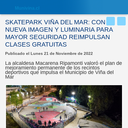
Nota:
este
Muni
vina.cl
sitio
web
incluye
SKATEPARK VIÑA DEL MAR: CON
un
sistema
NUEVA IMAGEN Y LUMINARIA PARA
de
MAYOR SEGURIDAD REIMPULSAN
accesibilidad.
CLASES GRATUITAS
Publicado el Lunes 21 de Noviembre de 2022
La alcaldesa Macarena Ripamonti valoró el plan de
mejoramiento permanente de los recintos
deportivos que impulsa el Municipio de Viña del
Mar