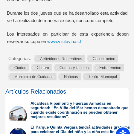
Durante los dos jueves que se ha desarrollado esta actividad,
se ha realizado de manera exitosa, con cupo completo.
Los interesados en participar de esta experiencia deben
reservar su cupo en
www.visitavina.cl
Categorías:
Actividades Recreativas
Capacitación
Ciudad
Cultura
Cursos y talleres
Entretención
Municipio de Cuidados
Noticias
Teatro Municipal
Artículos Relacionados
Alcaldesa Ripamonti y Fuerzas Armadas en
seguridad: “En Viña del Mar hemos demostrado que
cuando existe coordinación se pueden obtener
mejores resultados”.
Jueves 6 de Agosto de
El Parque Quinta Vergara tendrá actividades gratuitas
2026
para celebrar el Día del niño y la niña este fin de
Accesib