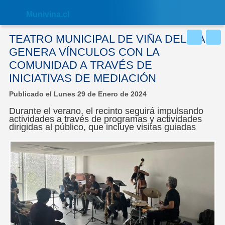
Nota:
este
Muni
vina.cl
sitio
web
incluye
TEATRO MUNICIPAL DE VIÑA DEL MAR
un
sistema
GENERA VÍNCULOS CON LA
de
COMUNIDAD A TRAVÉS DE
accesibilidad.
INICIATIVAS DE MEDIACIÓN
Publicado el Lunes 29 de Enero de 2024
Durante el verano, el recinto seguirá impulsando
actividades a través de programas y actividades
dirigidas al público, que incluye visitas guiadas