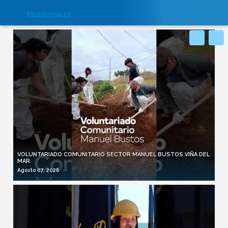
Nota:
este
Muni
vina.cl
sitio
web
incluye
un
sistema
de
accesibilidad.
VOLUNTARIADO COMUNITARIO SECTOR MANUEL BUSTOS VIÑA DEL
MAR
Agosto 07, 2026