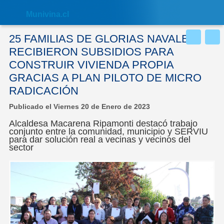
Nota:
este
Muni
vina.cl
sitio
web
incluye
25 FAMILIAS DE GLORIAS NAVALES
un
sistema
RECIBIERON SUBSIDIOS PARA
de
CONSTRUIR VIVIENDA PROPIA
accesibilidad.
GRACIAS A PLAN PILOTO DE MICRO
RADICACIÓN
Publicado el Viernes 20 de Enero de 2023
Alcaldesa Macarena Ripamonti destacó trabajo
conjunto entre la comunidad, municipio y SERVIU
para dar solución real a vecinas y vecinos del
sector