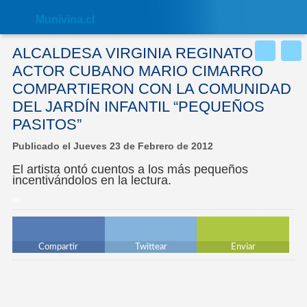
Nota:
este
Muni
vina.cl
sitio
web
incluye
ALCALDESA VIRGINIA REGINATO Y
un
sistema
ACTOR CUBANO MARIO CIMARRO
de
COMPARTIERON CON LA COMUNIDAD
accesibilidad.
DEL JARDÍN INFANTIL “PEQUEÑOS
PASITOS”
Publicado el Jueves 23 de Febrero de 2012
El artista ontó cuentos a los más pequeños
incentivándolos en la lectura.
Compartir
Twittear
Enviar