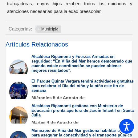
trabajadoras, cuyos hijos reciben todos los cuidados y
atenciones necesarias para la edad preescolar.
Categorías:
Municipio
Artículos Relacionados
Alcaldesa Ripamonti y Fuerzas Armadas en
seguridad: “En Viña del Mar hemos demostrado que
cuando existe coordinación se pueden obtener
mejores resultados”.
Jueves 6 de Agosto de
El Parque Quinta Vergara tendrá actividades gratuitas
2026
para celebrar el Día del niño y la niña este fin de
semana
Miércoles 5 de Agosto de
2026
Alcaldesa Ripamonti gestiona con Ministerio de
Educación pronta apertura de Jardín Infantil en Santa
Julia
Martes 4 de Agosto de
Accesib
2026
Municipio de Viña del Mar gestiona habilitar bypass
para asegurar la conectividad y el transporte público