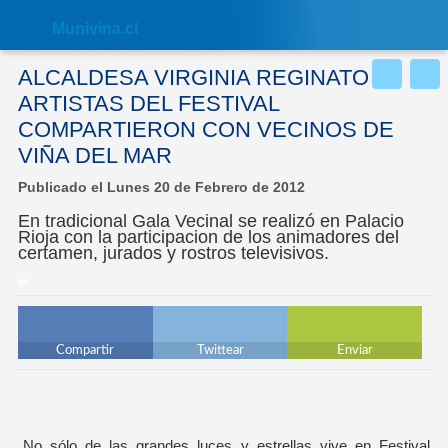
Nota:
este
Muni
vina.cl
sitio
web
incluye
ALCALDESA VIRGINIA REGINATO Y
un
sistema
ARTISTAS DEL FESTIVAL
de
COMPARTIERON CON VECINOS DE
accesibilidad.
VIÑA DEL MAR
Publicado el Lunes 20 de Febrero de 2012
En tradicional Gala Vecinal se realizó en Palacio
Rioja con la participacion de los animadores del
certamen, jurados y rostros televisivos.
Compartir
Twittear
Enviar
No sólo de las grandes luces y estrellas vive en Festival