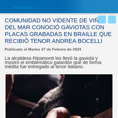
Nota:
este
Muni
vina.cl
sitio
web
incluye
COMUNIDAD NO VIDENTE DE VIÑA
un
sistema
DEL MAR CONOCIÓ GAVIOTAS CON
de
PLACAS GRABADAS EN BRAILLE QUE
accesibilidad.
RECIBIÓ TENOR ANDREA BOCELLI
Publicado el Martes 27 de Febrero de 2024
La alcaldesa Ripamonti les llevó la gaviota y
mostró el emblemático galardón que de forma
inédita fue entregado al tenor italiano.