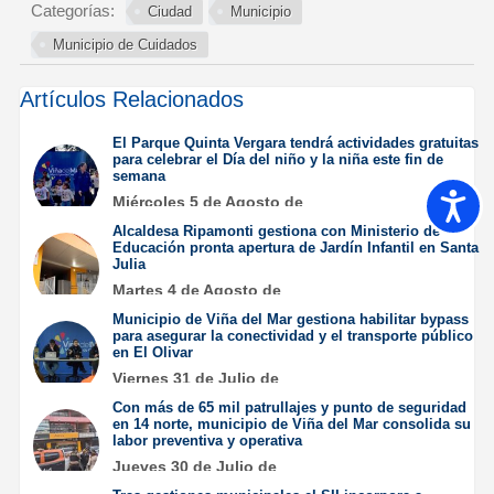
Categorías:
Ciudad
Municipio
Municipio de Cuidados
Artículos Relacionados
El Parque Quinta Vergara tendrá actividades gratuitas
para celebrar el Día del niño y la niña este fin de
semana
Accesib
Miércoles 5 de Agosto de
2026
Alcaldesa Ripamonti gestiona con Ministerio de
Educación pronta apertura de Jardín Infantil en Santa
Julia
Martes 4 de Agosto de
2026
Municipio de Viña del Mar gestiona habilitar bypass
para asegurar la conectividad y el transporte público
en El Olivar
Viernes 31 de Julio de
2026
Con más de 65 mil patrullajes y punto de seguridad
en 14 norte, municipio de Viña del Mar consolida su
labor preventiva y operativa
Jueves 30 de Julio de
2026