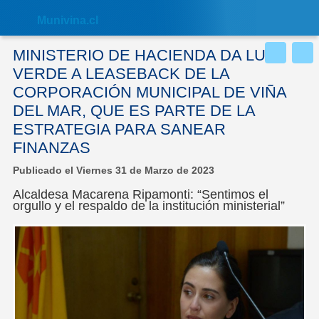
Nota:
este
Muni
vina.cl
sitio
web
incluye
MINISTERIO DE HACIENDA DA LUZ
un
sistema
VERDE A LEASEBACK DE LA
de
CORPORACIÓN MUNICIPAL DE VIÑA
accesibilidad.
DEL MAR, QUE ES PARTE DE LA
ESTRATEGIA PARA SANEAR
FINANZAS
Publicado el Viernes 31 de Marzo de 2023
Alcaldesa Macarena Ripamonti: “Sentimos el
orgullo y el respaldo de la institución ministerial”