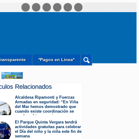
Transparente
*Pagos en Linea*
ículos Relacionados
Alcaldesa Ripamonti y Fuerzas
Armadas en seguridad: “En Viña
del Mar hemos demostrado que
cuando existe coordinación se
pueden obtener mejores
resultados”.
El Parque Quinta Vergara tendrá
Jueves 6 de Agosto de 2026
actividades gratuitas para celebrar
el Día del niño y la niña este fin de
semana