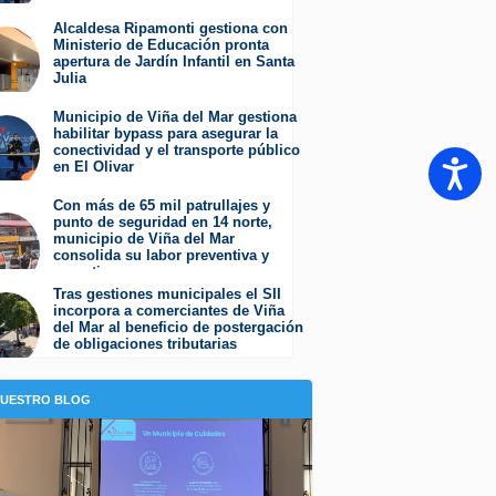
Miércoles 5 de Agosto de 2026
Alcaldesa Ripamonti gestiona con
Ministerio de Educación pronta
apertura de Jardín Infantil en Santa
Julia
Martes 4 de Agosto de 2026
Municipio de Viña del Mar gestiona
habilitar bypass para asegurar la
conectividad y el transporte público
Accesib
en El Olivar
Viernes 31 de Julio de 2026
Con más de 65 mil patrullajes y
punto de seguridad en 14 norte,
municipio de Viña del Mar
consolida su labor preventiva y
operativa
Jueves 30 de Julio de 2026
Tras gestiones municipales el SII
incorpora a comerciantes de Viña
del Mar al beneficio de postergación
de obligaciones tributarias
Jueves 23 de Julio de 2026
NUESTRO BLOG