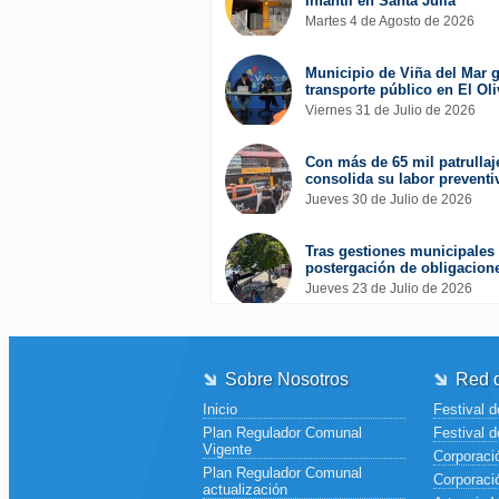
Infantil en Santa Julia
Martes 4 de Agosto de 2026
Municipio de Viña del Mar g
transporte público en El Oli
Viernes 31 de Julio de 2026
Con más de 65 mil patrullaj
consolida su labor preventi
Jueves 30 de Julio de 2026
Tras gestiones municipales 
postergación de obligacione
Jueves 23 de Julio de 2026
Sobre Nosotros
Red d
Inicio
Festival d
Plan Regulador Comunal
Festival d
Vigente
Corporació
Plan Regulador Comunal
Corporaci
actualización