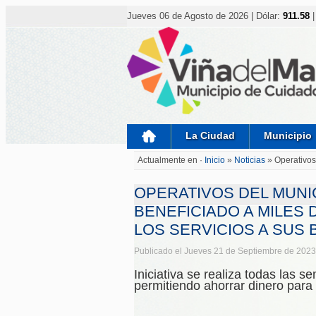
Nota:
este
Jueves 06 de Agosto de 2026 | Dólar:
911.58
|
sitio
web
incluye
un
sistema
de
accesibilidad.
Presione
Control-
F11
para
La Ciudad
Municipio
ajustar
el
Actualmente en ·
Inicio
»
Noticias
»
Operativos
sitio
web
a
OPERATIVOS DEL MUNI
las
personas
BENEFICIADO A MILES
con
LOS SERVICIOS A SUS 
discapacidad
visual
que
Publicado el Jueves 21 de Septiembre de 2023
están
usando
Iniciativa se realiza todas las 
un
permitiendo ahorrar dinero para 
lector
de
pantalla;