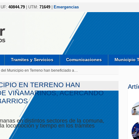
 UF:
40844.79
| UTM:
71649
|
Emergencias
Tramites y Servicios
Comunicaciones
Municipio 
 del Municipio en Terreno han beneficiado a…
CIPIO EN TERRENO HAN
Art
 DE VIÑAMARINOS, ACERCANDO
BARRIOS
semanas en distintos sectores de la comuna,
la locomoción y tiempo en los trámites