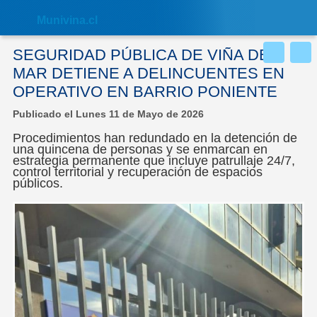
Nota:
este
Muni
vina.cl
sitio
web
incluye
SEGURIDAD PÚBLICA DE VIÑA DEL
un
sistema
MAR DETIENE A DELINCUENTES EN
de
OPERATIVO EN BARRIO PONIENTE
accesibilidad.
Publicado el Lunes 11 de Mayo de 2026
Procedimientos han redundado en la detención de
una quincena de personas y se enmarcan en
estrategia permanente que incluye patrullaje 24/7,
control territorial y recuperación de espacios
públicos.