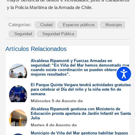
y la Policía Marítima de la Armada de Chile.
Categorías:
Ciudad
Espacios públicos
Municipio
Seguridad
Seguridad Pública
Artículos Relacionados
Alcaldesa Ripamonti y Fuerzas Armadas en
seguridad: “En Viña del Mar hemos demostrado que
cuando existe coordinación se pueden obtener
Accesib
mejores resultados”.
Jueves 6 de Agosto de
El Parque Quinta Vergara tendrá actividades gratuitas
2026
para celebrar el Día del niño y la niña este fin de
semana
Miércoles 5 de Agosto de
2026
Alcaldesa Ripamonti gestiona con Ministerio de
Educación pronta apertura de Jardín Infantil en Santa
Julia
Martes 4 de Agosto de
2026
Municipio de Viña del Mar gestiona habilitar bypass