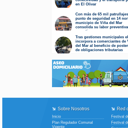
en El Olivar
Viernes 31 de Julio de 2026
Con más de 65 mil patrullajes
punto de seguridad en 14 nor
municipio de Viña del Mar
consolida su labor preventiva
operativa
Jueves 30 de Julio de 2026
Tras gestiones municipales el
incorpora a comerciantes de 
del Mar al beneficio de poste
de obligaciones tributarias
Jueves 23 de Julio de 2026
Sobre Nosotros
Red d
Inicio
Festival d
Plan Regulador Comunal
Festival d
Vigente