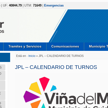
6
| UF:
40844.79
| UTM:
71649
|
Emergencias
Tramites y Servicios
Comunicaciones
Municipio 
Está en ·
Inicio
» JPL – CALENDARIO DE TURNOS
JPL – CALENDARIO DE TURNOS
S
D
E
O
S