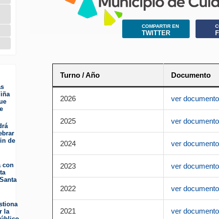
COMPARTIR EN
C
TWITTER
Turno / Año
Documento
as
iña
2026
ver document
ue
e
2025
ver document
drá
ebrar
fin de
2024
ver document
a con
2023
ver document
ta
 Santa
2022
ver document
stiona
2021
ver document
r la
público