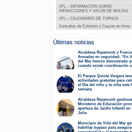
Presione
JPL – INFORMACIÓN SOBRE
Control-
INFRACCIONES Y VALOR DE MULTAS
F10
para
JPL – CALENDARIO DE TURNOS
abrir
un
Consultas de Exhortos y Causas en línea
menú
de
accesibilidad.
Últimas noticias
Alcaldesa Ripamonti y Fuerz
Armadas en seguridad: “En V
del Mar hemos demostrado q
cuando existe coordinación s
pueden obtener mejores
resultados”.
El Parque Quinta Vergara ten
Jueves 6 de Agosto de 2026
actividades gratuitas para cel
el Día del niño y la niña este 
semana
Miércoles 5 de Agosto de 2026
Alcaldesa Ripamonti gestion
Ministerio de Educación pron
apertura de Jardín Infantil en
Julia
Martes 4 de Agosto de 2026
Municipio de Viña del Mar ge
habilitar bypass para asegura
conectividad y el transporte 