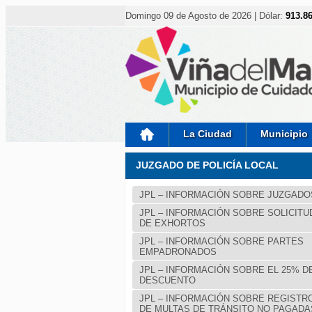
Nota:
este
Domingo 09 de Agosto de 2026 | Dólar:
913.8
sitio
web
incluye
un
sistema
de
accesibilidad.
Presione
Control-
F11
para
La Ciudad
Municipio
ajustar
el
sitio
JUZGADO DE POLICÍA LOCAL
web
a
las
JPL – INFORMACIÓN SOBRE JUZGADO
personas
JPL – INFORMACIÓN SOBRE SOLICITU
con
DE EXHORTOS
discapacidad
visual
JPL – INFORMACIÓN SOBRE PARTES
que
EMPADRONADOS
están
usando
JPL – INFORMACIÓN SOBRE EL 25% D
un
DESCUENTO
lector
de
JPL – INFORMACIÓN SOBRE REGISTR
pantalla;
DE MULTAS DE TRÁNSITO NO PAGADA