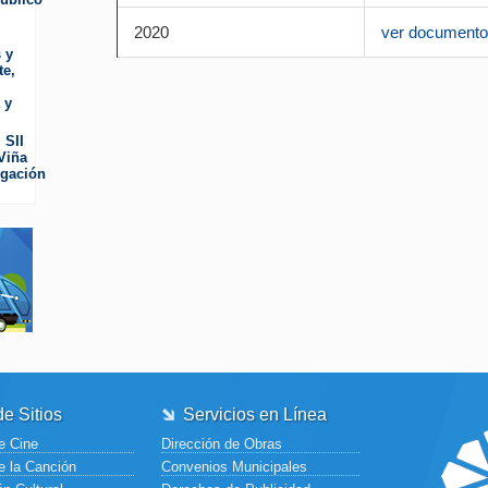
2020
ver document
 y
te,
 y
 SII
Viña
rgación
e Sitios
Servicios en Línea
e Cine
Dirección de Obras
e la Canción
Convenios Municipales